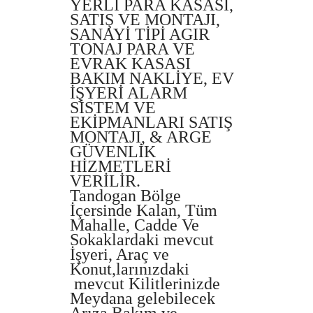
YERLİ PARA KASASI,
SATIŞ VE MONTAJI,
SANAYİ TİPİ AGIR
TONAJ PARA VE
EVRAK KASASI
BAKIM NAKLİYE, EV
İŞYERİ ALARM
SİSTEM VE
EKİPMANLARI SATIŞ
MONTAJI, & ARGE
GÜVENLİK
HİZMETLERİ
VERİLİR.
Tandogan Bölge
İçersinde Kalan, Tüm
Mahalle, Cadde Ve
Sokaklardaki mevcut
İşyeri, Araç ve
Konut,larınızdaki
mevcut Kilitlerinizde
Meydana gelebilecek
Arıza Bakım ve