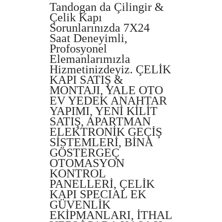
Tandogan da Çilingir &
Çelik Kapı
Sorunlarınızda 7X24
Saat Deneyimli,
Profosyonel
Elemanlarımızla
Hizmetinizdeyiz. ÇELİK
KAPI SATIŞ &
MONTAJI, YALE OTO
EV YEDEK ANAHTAR
YAPIMI, YENİ KİLİT
SATIŞ, APARTMAN
ELEKTRONİK GEÇİŞ
SİSTEMLERİ, BİNA
GÖSTERGEÇ
OTOMASYON
KONTROL
PANELLERİ, ÇELİK
KAPI SPECIAL EK
GÜVENLİK
EKİPMANLARI, İTHAL