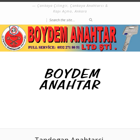
Çankaya Çilingir, Çankaya Anahtarcı &
Kapı Açma, Ankara
|
Tandogan Anahtarci,