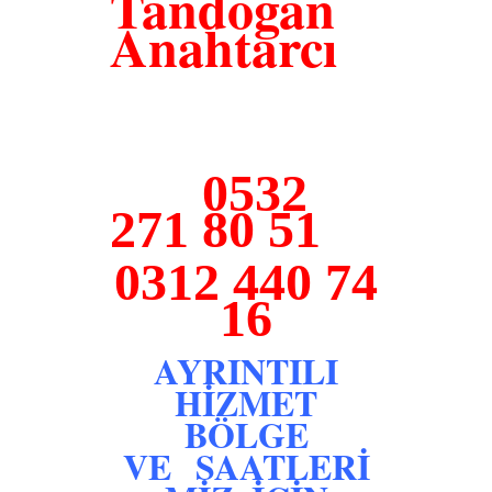
Tandogan
Anahtarcı
0532
271 80 51
0312 440 74
16
AYRINTILI
HİZMET
BÖLGE
VE SAATLERİ