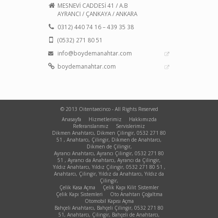
MESNEVİ CADDESİ 41 / A.B
AYRANCI / ÇANKAYA / ANKARA
0312) 440 74 16 – 439 35 38
(0532) 271 80 51
info@boydemanahtar.com
boydemanahtar.com
© 2013 Oitentaecinco - All Rights Reserved
Anasayfa
Hizmetlerimiz
Hakkımızda
Referanslarımız
Servislerimiz
Dikmen Anahtarcı, Dikmen Çilingir, 0532 271 80
51 , Anahtarcı, Çilingir, Dikmen de Anahtarcı,
Dikmen de Çilingir,
Ayrancı Anahtarcı, Ayrancı Çilingir, 0532 271 80
51 , Ayrancı da Anahtarcı, Ayrancı da Çilingir,
Yıldız Anahtarcı, Yıldız Çilingir, 0532 271 80 51 ,
Anahtarcı, Çilingir, Yıldız da Anahtarcı, Yıldız da
Çilingir,
Çelik Kasa Açma
Çelik Kapı Kilit Sistemler
Çelik Kapı Sistemleri
Oto Anahtarı Çoğaltma
Otomobil Kapısı Açma
Bahçeli Anahtarcı, Bahçeli Çilingir, 0532 271 80
51, Anahtarcı, Çilingir, Bahçeli de Anahtarcı,