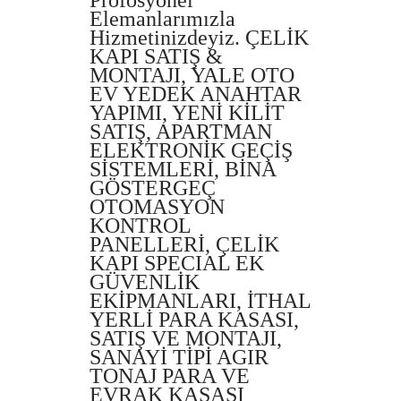
Elemanlarımızla
Hizmetinizdeyiz. ÇELİK
KAPI SATIŞ &
MONTAJI, YALE OTO
EV YEDEK ANAHTAR
YAPIMI, YENİ KİLİT
SATIŞ, APARTMAN
ELEKTRONİK GEÇİŞ
SİSTEMLERİ, BİNA
GÖSTERGEÇ
OTOMASYON
KONTROL
PANELLERİ, ÇELİK
KAPI SPECIAL EK
GÜVENLİK
EKİPMANLARI, İTHAL
YERLİ PARA KASASI,
SATIŞ VE MONTAJI,
SANAYİ TİPİ AGIR
TONAJ PARA VE
EVRAK KASASI