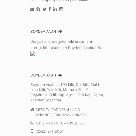
BOYDEM ANAHTAR
Dünya'nın önde gelen kilit üreticilerin
ürettiği kilit sistemleri Boydem Anahtar'da..
BOYDEM ANAHTAR
Boydem Anahtar, İTO Kilit, Daf Kilit, Mul-t-
Lock Kilit, Yale Kilit, Mottura Kilit, Kilit
Çoğaltma, Çelik Kapı Açma, Oto Kapı Açma,
Anahtar Çoğaltma..
MESNEVİ CADDESİ 41 / A.B
AYRANCI / ÇANKAYA / ANKARA
0312) 440 74 16 – 439 35 38
(0532) 271 80 51