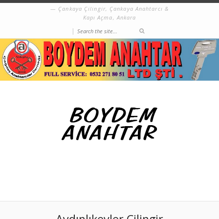
Çankaya Çilingir, Çankaya Anahtarcı &
Kapı Açma, Ankara
|
Aydınlıkevler Çilingir