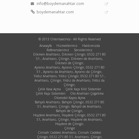
info@boydemanahtar.com
boydemanahtar.com
© 2013 Oitentaecinco - All Rights Reserved
Anasayfa
Hizmetlerimiz
Hakkımızda
Referanslarımız
Servislerimiz
Dikmen Anahtarcı, Dikmen Çilingir, 0532 271 80
51 , Anahtarcı, Çilingir, Dikmen de Anahtarcı,
Dikmen de Çilingir,
Ayrancı Anahtarcı, Ayrancı Çilingir, 0532 271 80
51 , Ayrancı da Anahtarcı, Ayrancı da Çilingir,
Yıldız Anahtarcı, Yıldız Çilingir, 0532 271 80 51 ,
Anahtarcı, Çilingir, Yıldız da Anahtarcı, Yıldız da
Çilingir,
Çelik Kasa Açma
Çelik Kapı Kilit Sistemler
Çelik Kapı Sistemleri
Oto Anahtarı Çoğaltma
Otomobil Kapısı Açma
Bahçeli Anahtarcı, Bahçeli Çilingir, 0532 271 80
51, Anahtarcı, Çilingir, Bahçeli de Anahtarcı,
Bahçeli de Çilingir,
Hoşdere Anahtarcı, Hoşdere Çilingir, 0532 271 80
51, Anahtarcı, Çilingir, Hoşdere de Anahtarcı,
Hoşdere de Çilingir,
Çilingir
Cinnah Caddesi Anahtarcı, Cinnah Caddesi
Çilingir, 0532 271 80 51, Anahtarcı, Çilingir,